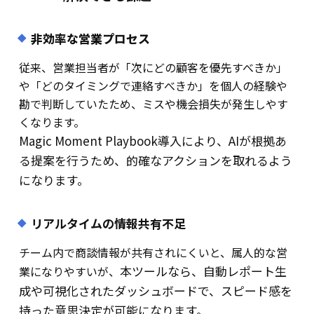
非効率な営業プロセス
従来、営業担当者が「次にどの顧客を優先すべきか」
や「どのタイミングで連絡すべきか」を個人の経験や
勘で判断していたため、ミスや機会損失が発生しやす
くなります。
Magic Moment Playbook導入により、
AIが根拠あ
る提案
を行うため、
的確なアクション
を取れるよう
になります。
リアルタイムの情報共有不足
チーム内で商談情報が共有されにく
いと、属人的な営
本ツールなら、
自動レポート生
業になりやすいが、
成
や可視化されたダッシュボードで、
スピード感を
持った意思決定
が可能になります
。