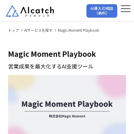
t
AI導入の相談
o
（無料）
g
g
l
トップ
AIサービスを探す
Magic Moment Playbook
e
n
a
v
Magic Moment Playbook
i
g
営業成果を最大化するAI支援ツール
a
t
i
o
n