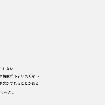
能
点
されない
の精度があまり良くない
本文がずれることがある
してみよう