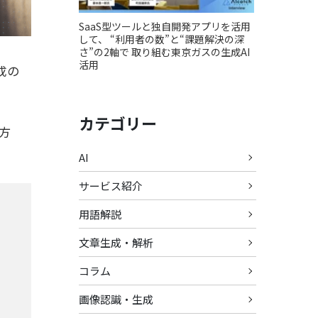
SaaS型ツールと独自開発アプリを活用
して、 “利用者の数”と“課題解決の深
さ”の2軸で 取り組む東京ガスの生成AI
活用
成の
カテゴリー
方
AI
サービス紹介
用語解説
文章生成・解析
コラム
画像認識・生成