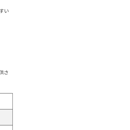
すい
供さ