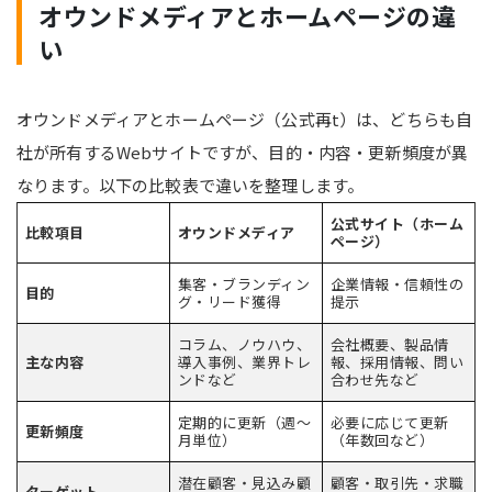
オウンドメディアとホームページの違
い
オウンドメディアとホームページ（公式再t）は、どちらも自
社が所有するWebサイトですが、目的・内容・更新頻度が異
なります。以下の比較表で違いを整理します。
公式サイト（ホーム
比較項目
オウンドメディア
ページ）
集客・ブランディン
企業情報・信頼性の
目的
グ・リード獲得
提示
コラム、ノウハウ、
会社概要、製品情
主な内容
導入事例、業界トレ
報、採用情報、問い
ンドなど
合わせ先など
定期的に更新（週〜
必要に応じて更新
更新頻度
月単位）
（年数回など）
潜在顧客・見込み顧
顧客・取引先・求職
ターゲット