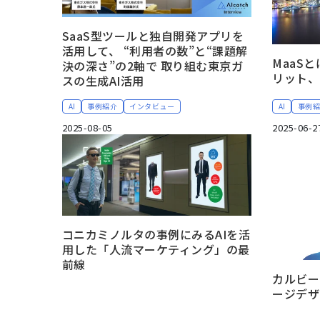
SaaS型ツールと独自開発アプリを
活用して、 “利用者の数”と“課題解
MaaS
決の深さ”の2軸で 取り組む東京ガ
リット、
スの生成AI活用
AI
事例紹介
インタビュー
AI
事例
2025-08-05
2025-06-2
コニカミノルタの事例にみるAIを活
用した「人流マーケティング」の最
前線
カルビー
ージデザ