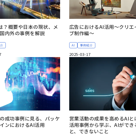
とは？概要や日本の現状、メ
広告におけるAI活用～クリエ
国内外の事例を解説
ブ制作編～
紹介
AI
事例紹介
7
2025-03-17
の成功事例に見る、パッケ
営業活動の成果を高めるAIと
インにおけるAI活用
活用事例から学ぶ、AIができ
と、できないこと