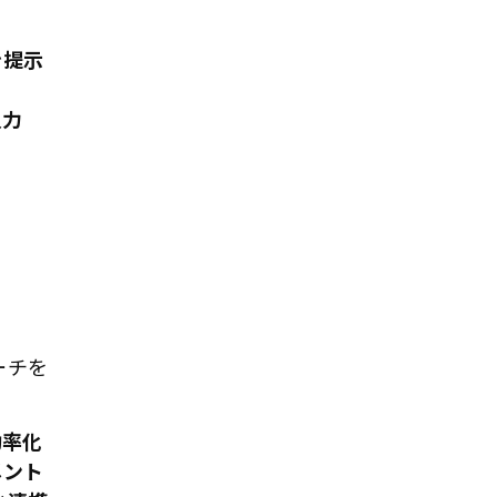
。
を提示
入力
ーチを
効率化
メント