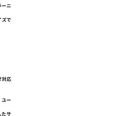
ラーニ
イズで
せ対応
、ユー
したサ