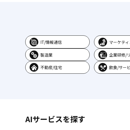
IT/情報通信
マーケティ
製造業
企業研修/
不動産/住宅
飲食/サー
AIサービスを探す