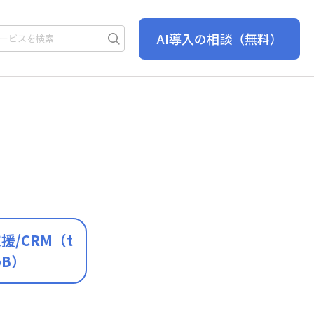
AI導入の相談
（無料）
援/CRM（t
oB）