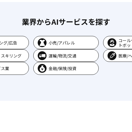
業界からAIサービスを探す
コール
ング/広告
小売/アパレル
トボッ
リスキリング
運輸/物流/交通
医療/
ビス業
金融/保険/投資