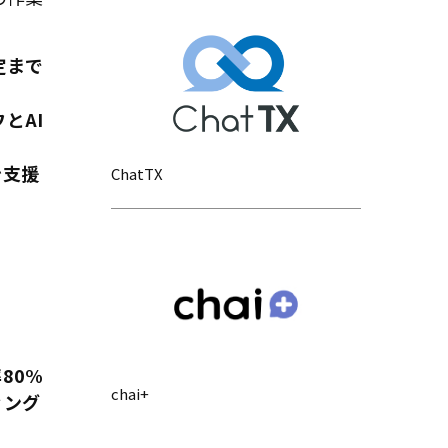
定まで
とAI
を支援
ChatTX
80%
chai+
ィング