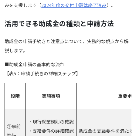
みを支援します（
2024年度の交付申請は終了済み
）。
活用できる助成金の種類と申請方法
助成金の申請手続きと注意点について、実務的な観点から解
説します。
■助成金申請の基本的な流れ
【表5：申請手続きの詳細ステップ】
段階
実施事項
重要ポ
・現行就業規則の確認
①事前
・支給要件の詳細確認
助成金の支給要件を満たす
準備