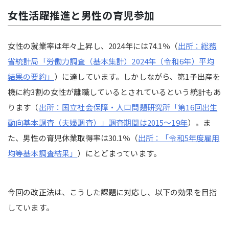
女性活躍推進と男性の育児参加
女性の就業率は年々上昇し、2024年には74.1％（
出所：
総務
省統計局「労働力調査（基本集計）2024年（令和6年）平均
結果の要約」
）
に達しています。しかしながら、第1子出産を
機に約3割の女性が離職しているとされているという統計もあ
ります（
出所：国立社会保障・人口問題研究所「第16回出生
動向基本調査（夫婦調査）」調査期間は2015～19年
）。ま
た、男性の育児休業取得率は30.1％（
出所：「令和5年度雇用
均等基本調査結果」
）にとどまっています。
今回の改正法は、こうした課題に対応し、以下の効果を目指
しています。