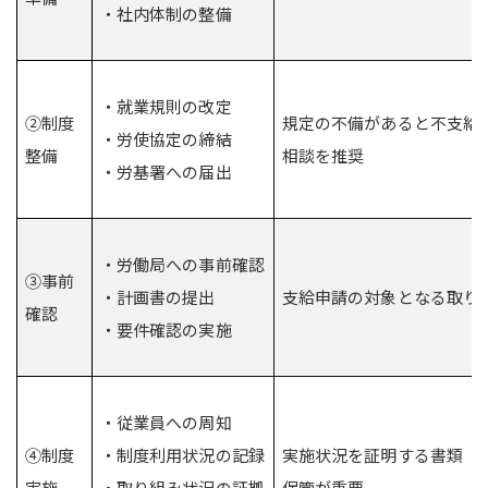
・社内体制の整備
・就業規則の改定
②制度
規定の不備があると不支給
・労使協定の締結
整備
相談を推奨
・労基署への届出
・労働局への事前確認
③事前
・計画書の提出
支給申請の対象となる取り
確認
・要件確認の実施
・従業員への周知
④制度
・制度利用状況の記録
実施状況を証明する書類（
実施
・取り組み状況の証拠
保管が重要