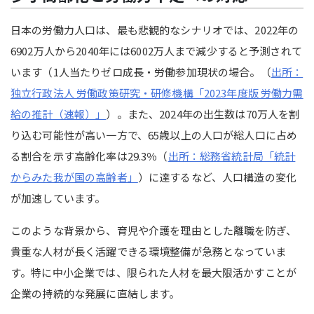
日本の労働力人口は、最も悲観的なシナリオでは、2022年の
6902万人から2040年には6002万人まで減少すると予測されて
います（1人当たりゼロ成長・労働参加現状の場合。（
出所：
独立行政法人 労働政策研究・研修機構「2023年度版 労働力需
給の推計（速報）」
）。また、2024年の出生数は70万人を割
り込む可能性が高い一方で、65歳以上の人口が総人口に占め
る割合を示す高齢化率は29.3％（
出所：
総務省統計局「統計
からみた我が国の高齢者」
）
に達するなど、人口構造の変化
が加速しています。
このような背景から、育児や介護を理由とした離職を防ぎ、
貴重な人材が長く活躍できる環境整備が急務となっていま
す。特に中小企業では、限られた人材を最大限活かすことが
企業の持続的な発展に直結します。