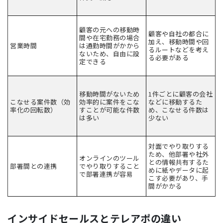
顧客の元への移動時
顧客や自社の都合に
間や在宅勤務の場合
加え、移動時間や回
営業時間
は通勤時間がかから
るルートなどを考え
ないため、自由に設
る必要がある
定できる
移動時間がないため
1件ごとに顧客の会社
こなせる案件数（効
効率的に案件をこな
などに移動するた
率化の回転数）
すことが可能な件数
め、こなせる件数は
は多い
少ない
対面でやり取りする
ため、他部署や社外
オンラインのツール
との情報共有するた
部署間との連携
でやり取りすること
めに紙やデータに起
で部署連携が容易
こす必要があり、手
間がかかる
インサイドセールスとテレアポの違い