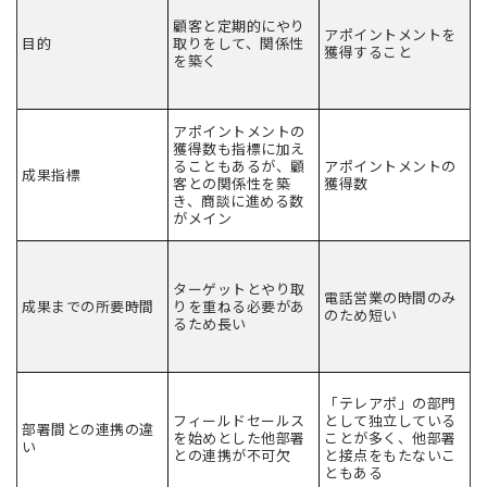
顧客と定期的にやり
アポイントメントを
目的
取りをして、関係性
獲得すること
を築く
アポイントメントの
獲得数も指標に加え
ることもあるが、顧
アポイントメントの
成果指標
客との関係性を築
獲得数
き、商談に進める数
がメイン
ターゲットとやり取
電話営業の時間のみ
成果までの所要時間
りを重ねる必要があ
のため短い
るため長い
「テレアポ」の部門
フィールドセールス
として独立している
部署間との連携の違
を始めとした他部署
ことが多く、他部署
い
との連携が不可欠
と接点をもたないこ
ともある