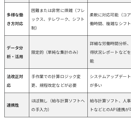
困難または非常に煩雑（フレ
多様な働
柔軟に対応可能（コア
ックス、テレワーク、シフト
き方対応
働時間、複雑なシフト
制）
詳細な労働時間分析、
データ分
限定的（単純な集計のみ）
得状況レポートなどを
析・活用
能
法改正対
手作業での計算ロジック変
システムアップデート
応
更、規程改定などが必要
が多い
ほぼ無し（給与計算ソフトへ
給与計算ソフト、人事
連携性
の手入力）
トなどとのAPI連携が