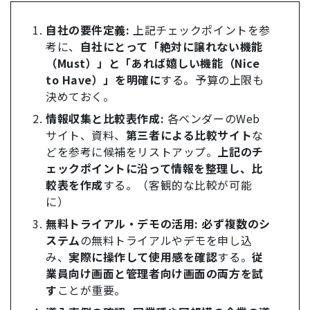
自社の要件定義:
上記チェックポイントを参
考に、
自社にとって「絶対に譲れない機能
（Must）」と「あれば嬉しい機能（Nice
to Have）」を明確に
する。予算の上限も
決めておく。
情報収集と比較表作成:
各ベンダーのWeb
サイト、資料、
第三者による比較サイト
な
どを参考に候補をリストアップ。
上記のチ
ェックポイントに沿って情報を整理し、比
較表を作成
する。（客観的な比較が可能
に）
無料トライアル・デモの活用:
必ず複数のシ
ステム
の無料トライアルやデモを申し込
み、
実際に操作して使用感を確認
する。
従
業員向け画面と管理者向け画面の両方を試
す
ことが重要。