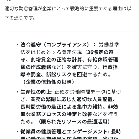
適切な勤怠管理が企業にとって戦略的に重要である理由は以
下の通りです。
法令遵守（コンプライアンス）：
労働基準
法をはじめとする関連法規（
36協定の遵
守、割増賃金の正確な計算、有給休暇管理
簿の作成義務
など）を確実に守り、
行政指
導や罰金、訴訟リスクを回避
するため。
（企業の信頼性の根幹）
生産性の向上:
正確な労働時間データに基づ
き、
業務の繁閑に応じた適切な人員配置、
長時間労働の是正による集中力維持、非効
率な業務プロセスの特定と改善
などを行う
ため。
（限られたリソースの最適活用）
従業員の健康管理とエンゲージメント:
長時
間労働の早期発見と防止策の実施、適切な