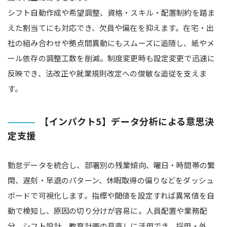
シフト自動作成や希望調整、資格・スキル・配置制約を踏ま
えた割当てにも対応でき、欠員や偏在を抑えます。在宅・出
社の組み合わせや拠点間異動にもスムーズに追随し、紙やメ
ール依存の調整工数を削減。制度変更時も設定変更で迅速に
反映でき、法改正や就業規則改定への俊敏な追従を支えま
す。
【インパクト5】データ分析による意思決
定支援
勤怠データを統合し、部署別の残業傾向、曜日・時間帯の繁
閑、遅刻・早退のパターン、休暇取得の偏りなどをダッシュ
ボードで可視化します。指標や閾値を設定すれば異常値を自
動で検知し、原因の切り分けが容易に。人員配置や業務配
分、シフト設計、教育計画の見直しに活用でき、採用・外