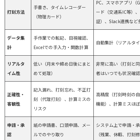
PC、スマホアプリ（G
手書き、タイムレコーダー
打刻方法
ード（交通系IC等）
（物理カード）
証）、Slack連携など
データ集
手作業での転記、目視確認、
自動集計（リアルタ
計
Excelでの手入力・関数計算
リアルタ
低い（月末や締め日後にまと
非常に高い（打刻と同
イム性
めて処理）
者はいつでも状況確
記入漏れ、打刻忘れ、不正打
正確性・
高精度（打刻時刻の自
刻（代理打刻）、計算ミスの
客観性
機能）、計算ミスほ
リスク
申請・承
紙の申請書、口頭申請、メー
システム上で申請・
認
ルでのやり取り
（残業、休暇、打刻