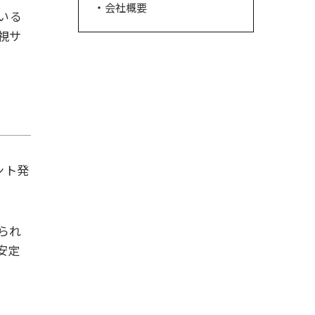
会社概要
いる
監視サ
ント発
られ
安定