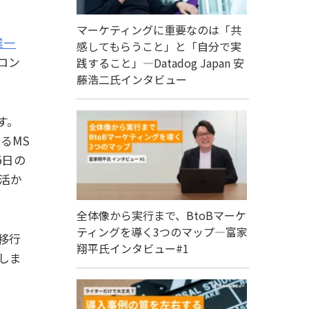
マーケティングに重要なのは「共
業一
感してもらうこと」と「自分で実
ロン
践すること」―Datadog Japan 安
藤浩二氏インタビュー
す。
るMS
5日の
活か
全体像から実行まで、BtoBマーケ
ティングを導く3つのマップ―富家
移行
翔平氏インタビュー#1
しま