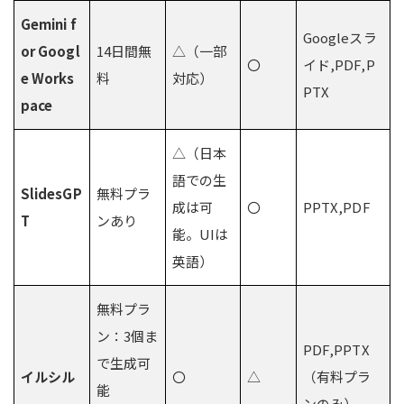
Gemini f
Googleスラ
or Googl
14日間無
△（一部
〇
イド,PDF,P
e Works
料
対応）
PTX
pace
△（日本
語での生
SlidesGP
無料プラ
成は可
〇
PPTX,PDF
T
ンあり
能。UIは
英語）
無料プラ
ン：3個ま
PDF,PPTX
で生成可
イルシル
〇
△
（有料プラ
能
ンのみ）