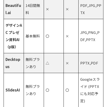
Beautifu
14日間無
PDF,JPG,PP
×
×
l.ai
料
TX
デザインA
C プレゼ
JPG,PNG,P
基本無料
〇
×
ン資料AI
DF,PPTX
（β版）
Decktop
無料プラ
△
×
PPTX,PDF
us
ンあり
Googleスラ
無料プラ
イド (PPTX
SlidesAI
〇
〇
ンあり
にも対応予
定)