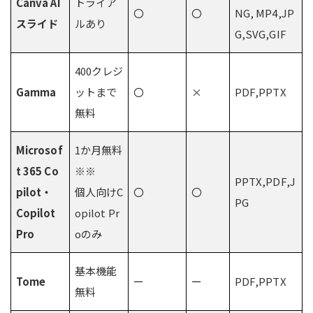
Canva AI
トライア
〇
〇
NG, MP4,JP
スライド
ルあり
G,SVG,GIF
400クレジ
Gamma
ットまで
〇
×
PDF,PPTX
無料
Microsof
1か月無料
t 365 Co
※※
PPTX,PDF,J
pilot・
個人向けC
〇
〇
PG
Copilot
opilot Pr
Pro
oのみ
基本機能
Tome
ー
ー
PDF,PPTX
無料