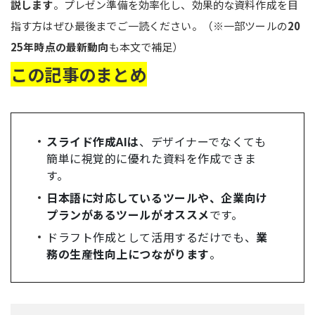
説します
。プレゼン準備を効率化し、効果的な資料作成を目
指す方はぜひ最後までご一読ください。（※一部ツールの
20
25年時点の最新動向
も本文で補足）
この記事のまとめ
スライド作成AI
は
、デザイナーでなくても
簡単に視覚的に優れた資料を作成できま
す。
日本語に対応しているツールや、企業向け
プランがある
ツールがオススメ
です。
ドラフト作成として活用するだけでも、
業
務の生産性向上につながります
。