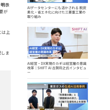
を明示
AIデータセンターにも活かされる 脱炭
要が
素化・省エネ化に向けた三菱重工業の
取り組み
には上
説しま
AI経営・DX実現のカギは経営層の意識
改革｜SHIFT AI 古賀将之氏インタビュ
ー