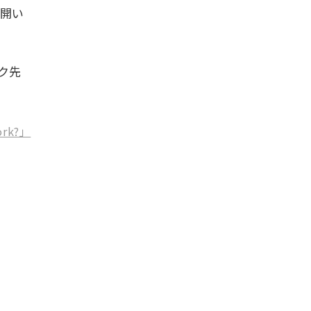
を開い
ク先
ork?」