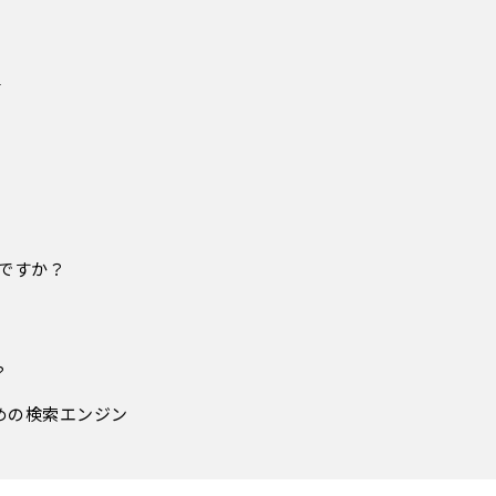
要
る
る
は何ですか？
？
」ための検索エンジン