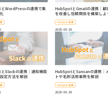
otとWordPressの連携で集
HubSpotとGmailの連携｜
化
を改善し信頼関係を構築しよ
連携
HubSpot 連携
0
2025-05-20
otとSlackの連携｜通知機能
HubSpotとSansanの連携
設定方法を解説
トや名刺活用事例を解説
連携
HubSpot 連携
5
2025-05-20