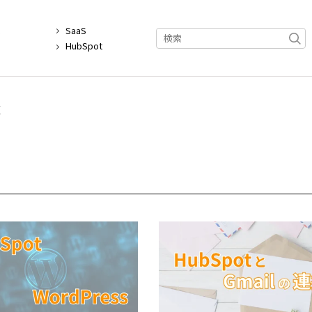
覧
SaaS
例
HubSpot
覧