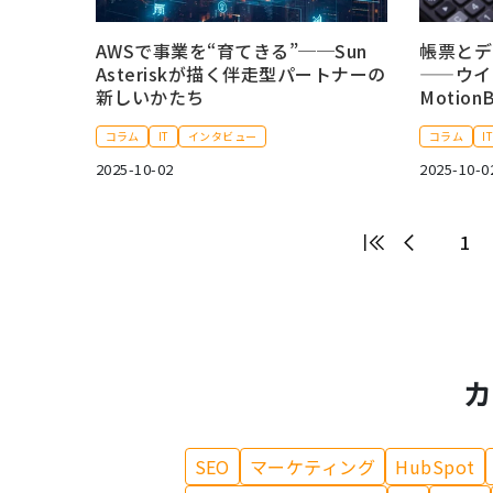
AWSで事業を“育てきる”──Sun
帳票とデ
Asteriskが描く伴走型パートナーの
——ウイ
新しいかたち
Motion
コラム
IT
インタビュー
コラム
I
2025-10-02
2025-10-0
1
カ
SEO
マーケティング
HubSpot