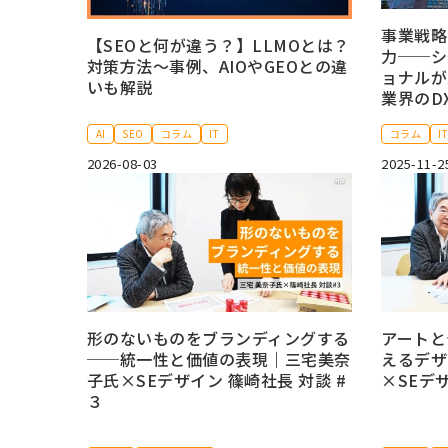
事業戦略
【SEOと何が違う？】LLMOとは？
力──シ
対策方法～事例、AIOやGEOとの違
ョナルが
いも解説
業界のD
AI
SEO
コラム
IT
コラム
I
2026-08-03
2025-11-2
形のないものをブランディングする
アートと
──統一性と価値の表現｜三宅美奈
えるデザ
子氏×SEデザイン 篠崎社長 対談 #
×SEデザ
３