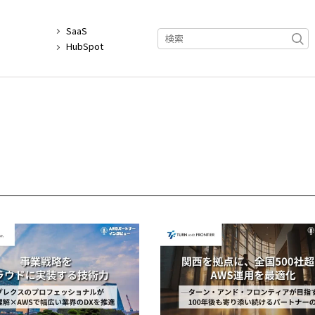
覧
SaaS
例
HubSpot