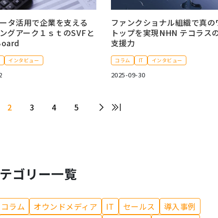
ータ活用で企業を支える
ファンクショナル組織で真の
ングアーク１ｓｔのSVFと
トップを実現――NHN テコラス
Board
支援力
T
インタビュー
コラム
IT
インタビュー
2
2025-09-30
2
3
4
5
テゴリー一覧
コラム
オウンドメディア
IT
セールス
導入事例