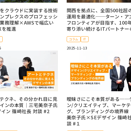
をクラウドに実装する技術
関西を拠点に、全国500社超の
ンプレクスのプロフェッシ
運用を最適化──ターン・ア
業務理解×AWSで幅広い
フロンティアが目指す、100
Xを推進
寄り添い続けるITパートナー
T
コラム
IT
5
2025-11-13
テクネ、その分かれ目に見
曖昧さにこそ本質がある──
インの本質｜三宅美奈子氏
ン/クリエイティブ、マーケ
イン 篠崎社長 対談 #2
グ、ブランディングの境界線
美奈子氏×SEデザイン 篠崎社
談 #１