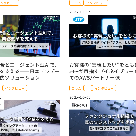
インタビュー
コラム
インタビュー
6
2025-11-04
合とエージェント型AIで、
お客様の“実現したい”をとも
を支える——日本テラデー
――JTPが目指す『イネイブラ
的ソリューション
てのAWSパートナー像
T
インタビュー
コラム
IT
インタビュー
6
2025-10-09