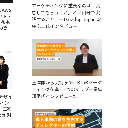
マーケティングに重要なのは「共
AWS
感してもらうこと」と「自分で実
ンド・
践すること」―Datadog Japan 安
年後も
藤浩二氏インタビュー
の姿
全体像から実行まで、BtoBマーケ
ティングを導く3つのマップ―富家
翔平氏インタビュー#1
デザイ
ティン
｜三宅
長 対